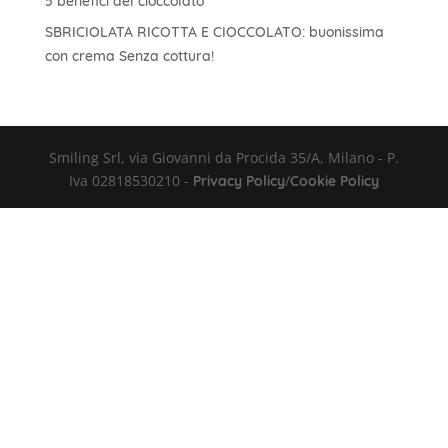
5 benefici del cioccolato
SBRICIOLATA RICOTTA E CIOCCOLATO: buonissima
con crema Senza cottura!
Smiling Srl, via Giovanni da Procida 35/A, Milano - P.
Iva 02818530210 -
/
Privacy Policy
Cookie Policy